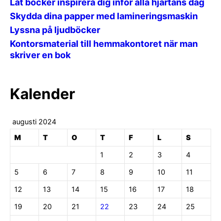
Låt böcker inspirera dig inför alla hjärtans dag
Skydda dina papper med lamineringsmaskin
Lyssna på ljudböcker
Kontorsmaterial till hemmakontoret när man
skriver en bok
Kalender
augusti 2024
M
T
O
T
F
L
S
1
2
3
4
5
6
7
8
9
10
11
12
13
14
15
16
17
18
19
20
21
22
23
24
25