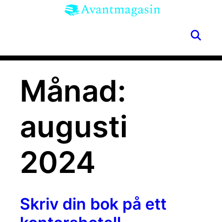
Skip
to
content
SE
Menu
Månad:
augusti
2024
Skriv din bok på ett