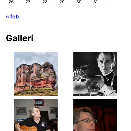
26
27
28
29
30
31
« feb
Galleri