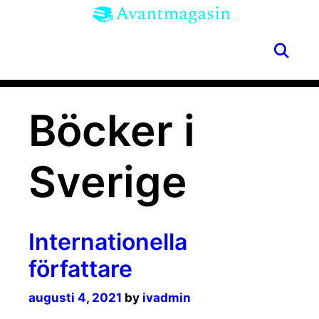
Skip
to
content
SE
Menu
Böcker i
Sverige
Internationella
författare
augusti 4, 2021
by
ivadmin